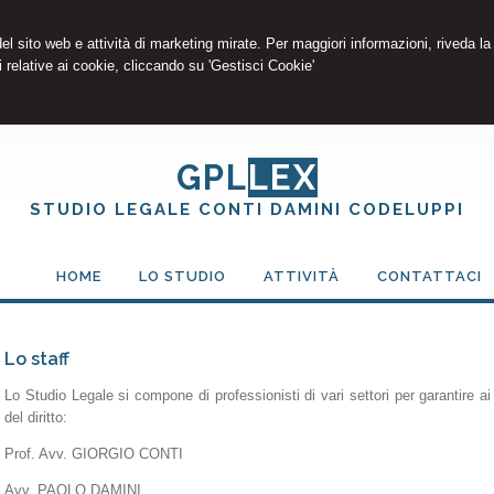
 del sito web e attività di marketing mirate. Per maggiori informazioni, riveda la
 relative ai cookie, cliccando su 'Gestisci Cookie'
GPL
LEX
STUDIO LEGALE CONTI DAMINI CODELUPPI
HOME
LO STUDIO
ATTIVITÀ
CONTATTACI
Lo staff
Lo Studio Legale si compone di professionisti di vari settori per garantire a
del diritto:
Prof. Avv. GIORGIO CONTI
Avv. PAOLO DAMINI