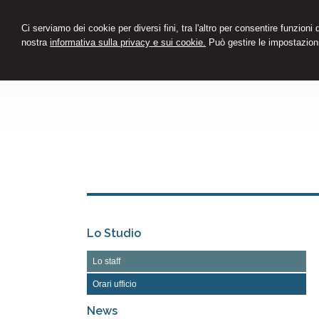
Ci serviamo dei cookie per diversi fini, tra l'altro per consentire funzioni
nostra
informativa sulla privacy e sui cookie.
Può gestire le impostazioni
Lo Studio
Lo staff
Orari ufficio
News